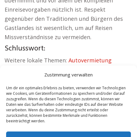
übernimmt und vor allem bei komplexen
Einreisevorgaben nützlich ist. Respekt
gegenüber den Traditionen und Bürgern des
Gastlandes ist wesentlich, um auf Reisen
Missverständnisse zu vermeiden.
Schlusswort:
Weitere lokale Themen:
Autovermietung
Gloggnitz
|
Sicherheitsdienst Gloggnitz
|
Zustimmung verwalten
Versicherung Gloggnitz
|
Hundeschule
Gloggnitz
|
Schamane Gloggnitz
|
Reisebüro
Um dir ein optimales Erlebnis zu bieten, verwenden wir Technologien
wie Cookies, um Geräteinformationen zu speichern und/oder darauf
Gloggnitz
zuzugreifen. Wenn du diesen Technologien zustimmst, können wir
Daten wie das Surfverhalten oder eindeutige IDs auf dieser Website
verarbeiten. Wenn du deine Zustimmung nicht erteilst oder
Contents
[
show
]
zurückziehst, können bestimmte Merkmale und Funktionen
beeinträchtigt werden.
No tags for this post.