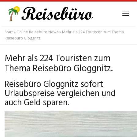
Skip
to
Tog
main
navi
content
Start
»
Online Reisebüro News
»
Mehr als 224 Touristen zum Thema
Reisebüro Gloggnitz.
Mehr als 224 Touristen zum
Thema Reisebüro Gloggnitz.
Reisebüro Gloggnitz sofort
Urlaubspreise vergleichen und
auch Geld sparen.