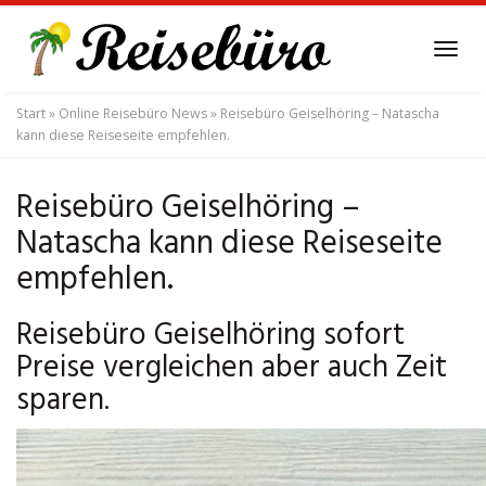
Skip
to
Tog
main
navi
content
Start
»
Online Reisebüro News
»
Reisebüro Geiselhöring – Natascha
kann diese Reiseseite empfehlen.
Reisebüro Geiselhöring –
Natascha kann diese Reiseseite
empfehlen.
Reisebüro Geiselhöring sofort
Preise vergleichen aber auch Zeit
sparen.