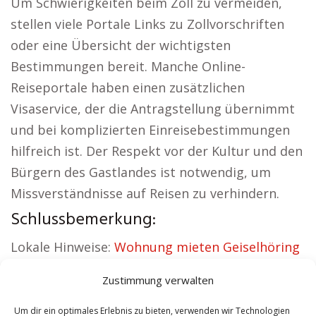
Um Schwierigkeiten beim Zoll zu vermeiden,
stellen viele Portale Links zu Zollvorschriften
oder eine Übersicht der wichtigsten
Bestimmungen bereit. Manche Online-
Reiseportale haben einen zusätzlichen
Visaservice, der die Antragstellung übernimmt
und bei komplizierten Einreisebestimmungen
hilfreich ist. Der Respekt vor der Kultur und den
Bürgern des Gastlandes ist notwendig, um
Missverständnisse auf Reisen zu verhindern.
Schlussbemerkung:
Lokale Hinweise:
Wohnung mieten Geiselhöring
|
Kirche Geiselhöring
|
Autovermietung
Zustimmung verwalten
Geiselhöring
|
Versicherung Geiselhöring
|
Hauskauf Geiselhöring
|
Hundeschule
Um dir ein optimales Erlebnis zu bieten, verwenden wir Technologien