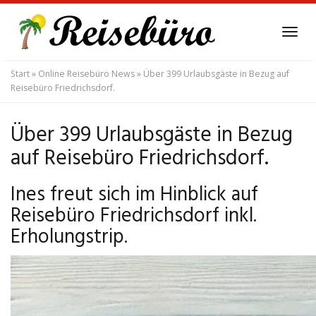
Skip
to
Tog
main
navi
content
Start
»
Online Reisebüro News
»
Über 399 Urlaubsgäste in Bezug auf
Reisebüro Friedrichsdorf.
Über 399 Urlaubsgäste in Bezug
auf Reisebüro Friedrichsdorf.
Ines freut sich im Hinblick auf
Reisebüro Friedrichsdorf inkl.
Erholungstrip.