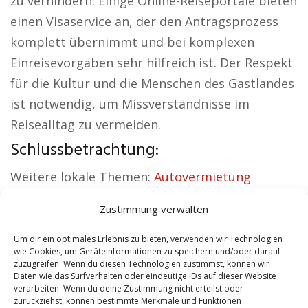
zu verhindern. Einige Online-Reiseportale bieten
einen Visaservice an, der den Antragsprozess
komplett übernimmt und bei komplexen
Einreisevorgaben sehr hilfreich ist. Der Respekt
für die Kultur und die Menschen des Gastlandes
ist notwendig, um Missverständnisse im
Reisealltag zu vermeiden.
Schlussbetrachtung:
Weitere lokale Themen:
Autovermietung
Friedrichsdorf
|
Sicherheitsdienst
Zustimmung verwalten
Friedrichsdorf
|
Versicherung Friedrichsdorf
|
Hundeschule Friedrichsdorf
|
Schamane
Um dir ein optimales Erlebnis zu bieten, verwenden wir Technologien
wie Cookies, um Geräteinformationen zu speichern und/oder darauf
Friedrichsdorf
|
Reisebüro Friedrichsdorf
zuzugreifen. Wenn du diesen Technologien zustimmst, können wir
Daten wie das Surfverhalten oder eindeutige IDs auf dieser Website
verarbeiten. Wenn du deine Zustimmung nicht erteilst oder
Contents
[
show
]
zurückziehst, können bestimmte Merkmale und Funktionen