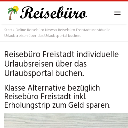
Skip
to
Tog
main
navi
content
Start
»
Online Reisebüro News
»
Reisebüro Freistadt individuelle
Urlaubsreisen über das Urlaubsportal buchen.
Reisebüro Freistadt individuelle
Urlaubsreisen über das
Urlaubsportal buchen.
Klasse Alternative bezüglich
Reisebüro Freistadt inkl.
Erholungstrip zum Geld sparen.