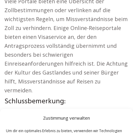
Viele Portale bieten eine Übersicht der
Zollbestimmungen oder verlinken auf die
wichtigsten Regeln, um Missverständnisse beim
Zoll zu verhindern. Einige Online-Reiseportale
bieten einen Visaservice an, der den
Antragsprozess vollständig übernimmt und
besonders bei schwierigen
Einreiseanforderungen hilfreich ist. Die Achtung
der Kultur des Gastlandes und seiner Bürger
hilft, Missverständnisse auf Reisen zu
vermeiden.
Schlussbemerkung:
Weitere lokale Themen:
Wohnung mieten
Zustimmung verwalten
Freistadt
|
Kirche Freistadt
|
Autovermietung
Freistadt
|
Versicherung Freistadt
|
Hauskauf
Um dir ein optimales Erlebnis zu bieten, verwenden wir Technologien