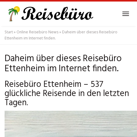
Skip
to
Tog
main
navi
content
Start
»
Online Reisebüro News
»
Daheim über dieses Reisebüro
Ettenheim im Internet finden.
Daheim über dieses Reisebüro
Ettenheim im Internet finden.
Reisebüro Ettenheim – 537
glückliche Reisende in den letzten
Tagen.