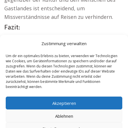
Gastlandes ist entscheidend, um
Missverständnisse auf Reisen zu verhindern.
Fazit:
Aus der Region:
Kirche Ettenheim
|
Zustimmung verwalten
Autovermietung Ettenheim
|
Sicherheitsdienst
Ettenheim
|
Hauskauf Ettenheim
|
Hundeschule
Um dir ein optimales Erlebnis zu bieten, verwenden wir Technologien
wie Cookies, um Geräteinformationen zu speichern und/oder darauf
Ettenheim
|
Schamane Ettenheim
zuzugreifen. Wenn du diesen Technologien zustimmst, können wir
Daten wie das Surfverhalten oder eindeutige IDs auf dieser Website
verarbeiten. Wenn du deine Zustimmung nicht erteilst oder
Contents
[
show
]
zurückziehst, können bestimmte Merkmale und Funktionen
beeinträchtigt werden.
No tags for this post.
Akzeptieren
Ablehnen