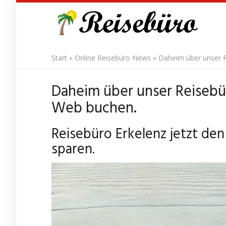
Skip
to
main
content
Start
»
Online Reisebüro News
»
Daheim über unser R
Daheim über unser Reisebü
Web buchen.
Reisebüro Erkelenz jetzt den
sparen.