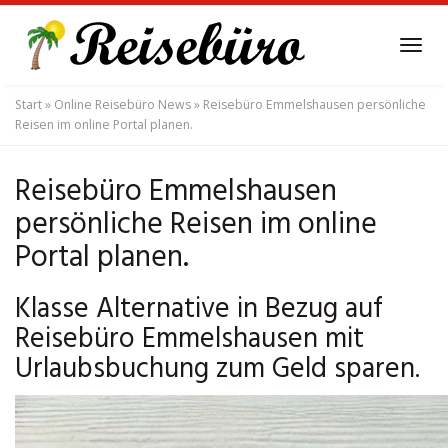
Skip
to
Tog
main
navi
content
Start
»
Online Reisebüro News
»
Reisebüro Emmelshausen persönliche
Reisen im online Portal planen.
Reisebüro Emmelshausen
persönliche Reisen im online
Portal planen.
Klasse Alternative in Bezug auf
Reisebüro Emmelshausen mit
Urlaubsbuchung zum Geld sparen.