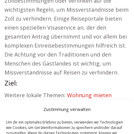
Zollbestimmungen oder verlinken auf die
wichtigsten Regeln, um Missverständnisse beim
Zoll zu verhindern. Einige Reiseportale bieten
einen speziellen Visaservice an, der den
gesamten Antrag übernimmt und vor allem bei
komplexen Einreisebestimmungen hilfreich ist.
Die Achtung vor den Traditionen und den
Menschen des Gastlandes ist wichtig, um
Missverständnisse auf Reisen zu verhindern.
Ziel:
Weitere lokale Themen:
Wohnung mieten
Emmelshausen
|
Kirche Emmelshausen
|
Zustimmung verwalten
Autovermietung Emmelshausen
|
Versicherung
Emmelshausen
|
Hauskauf Emmelshausen
|
Um dir ein optimales Erlebnis zu bieten, verwenden wir Technologien
wie Cookies, um Geräteinformationen zu speichern und/oder darauf
Hundeschule Emmelshausen
zuzugreifen. Wenn du diesen Technologien zustimmst, können wir