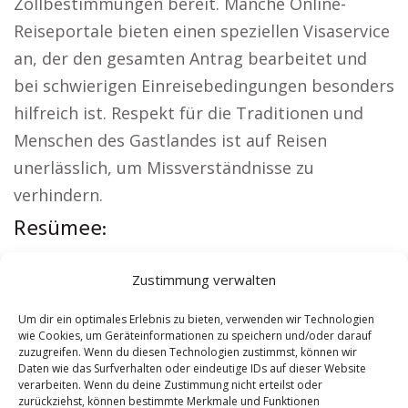
Zollbestimmungen bereit. Manche Online-
Reiseportale bieten einen speziellen Visaservice
an, der den gesamten Antrag bearbeitet und
bei schwierigen Einreisebedingungen besonders
hilfreich ist. Respekt für die Traditionen und
Menschen des Gastlandes ist auf Reisen
unerlässlich, um Missverständnisse zu
verhindern.
Resümee:
Weitere lokale Themen:
Versicherung Dahn
|
Zustimmung verwalten
Wohnung mieten Dahn
|
Kirche Dahn
|
Reisebüro Dahn
|
Versicherung Dahn
|
Um dir ein optimales Erlebnis zu bieten, verwenden wir Technologien
wie Cookies, um Geräteinformationen zu speichern und/oder darauf
Hauskauf Dahn
zuzugreifen. Wenn du diesen Technologien zustimmst, können wir
Daten wie das Surfverhalten oder eindeutige IDs auf dieser Website
verarbeiten. Wenn du deine Zustimmung nicht erteilst oder
Contents
[
show
]
zurückziehst, können bestimmte Merkmale und Funktionen