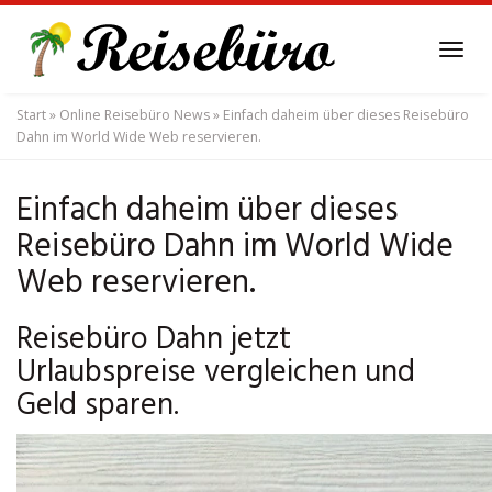
Skip
to
Tog
main
navi
content
Start
»
Online Reisebüro News
»
Einfach daheim über dieses Reisebüro
Dahn im World Wide Web reservieren.
Einfach daheim über dieses
Reisebüro Dahn im World Wide
Web reservieren.
Reisebüro Dahn jetzt
Urlaubspreise vergleichen und
Geld sparen.