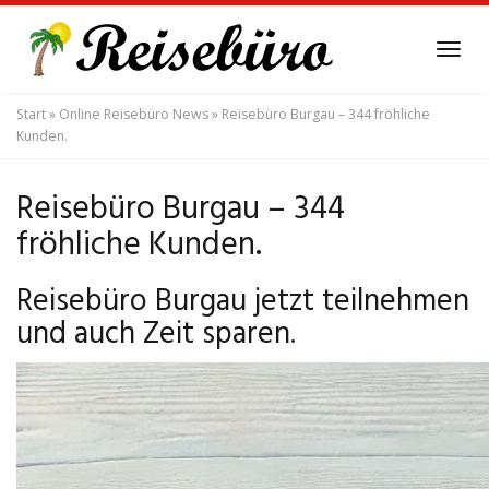
Skip
to
Tog
main
navi
content
Start
»
Online Reisebüro News
»
Reisebüro Burgau – 344 fröhliche
Kunden.
Reisebüro Burgau – 344
fröhliche Kunden.
Reisebüro Burgau jetzt teilnehmen
und auch Zeit sparen.