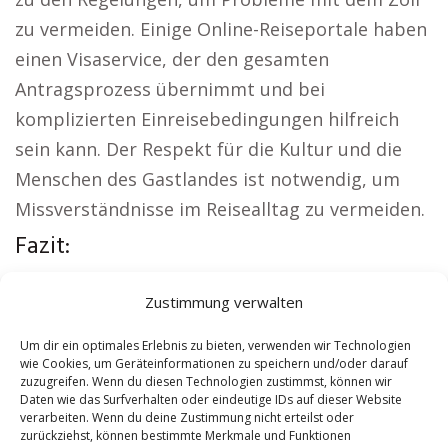
zu vermeiden. Einige Online-Reiseportale haben
einen Visaservice, der den gesamten
Antragsprozess übernimmt und bei
komplizierten Einreisebedingungen hilfreich
sein kann. Der Respekt für die Kultur und die
Menschen des Gastlandes ist notwendig, um
Missverständnisse im Reisealltag zu vermeiden.
Fazit:
Weitere lokale Themen:
Kirche Burgau
|
Zustimmung verwalten
Autovermietung Burgau
|
Sicherheitsdienst
Burgau
|
Hauskauf Burgau
|
Hundeschule
Um dir ein optimales Erlebnis zu bieten, verwenden wir Technologien
wie Cookies, um Geräteinformationen zu speichern und/oder darauf
Burgau
|
Schamane Burgau
zuzugreifen. Wenn du diesen Technologien zustimmst, können wir
Daten wie das Surfverhalten oder eindeutige IDs auf dieser Website
verarbeiten. Wenn du deine Zustimmung nicht erteilst oder
Contents
[
show
]
zurückziehst, können bestimmte Merkmale und Funktionen