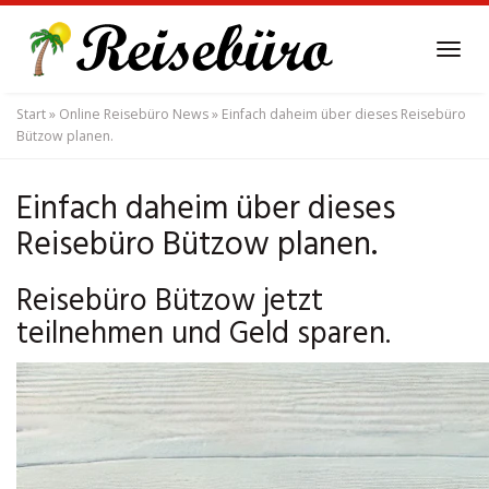
Skip
to
Tog
main
navi
content
Start
»
Online Reisebüro News
»
Einfach daheim über dieses Reisebüro
Bützow planen.
Einfach daheim über dieses
Reisebüro Bützow planen.
Reisebüro Bützow jetzt
teilnehmen und Geld sparen.