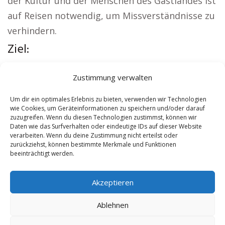
der Kultur und der Menschen des Gastlandes ist
auf Reisen notwendig, um Missverständnisse zu
verhindern.
Ziel:
Interessante Links:
Kirche Bützow
|
Zustimmung verwalten
Autovermietung Bützow
|
Sicherheitsdienst
Bützow
|
Hauskauf Bützow
|
Hundeschule
Um dir ein optimales Erlebnis zu bieten, verwenden wir Technologien
wie Cookies, um Geräteinformationen zu speichern und/oder darauf
Bützow
|
Schamane Bützow
zuzugreifen. Wenn du diesen Technologien zustimmst, können wir
Daten wie das Surfverhalten oder eindeutige IDs auf dieser Website
verarbeiten. Wenn du deine Zustimmung nicht erteilst oder
Contents
[
show
]
zurückziehst, können bestimmte Merkmale und Funktionen
beeinträchtigt werden.
No tags for this post.
Akzeptieren
Ablehnen