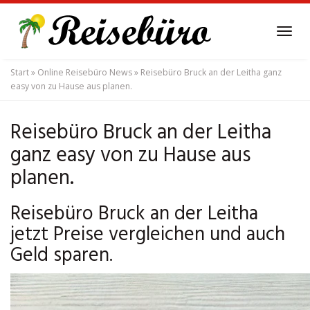
Skip
to
Tog
main
navi
content
Start
»
Online Reisebüro News
»
Reisebüro Bruck an der Leitha ganz
easy von zu Hause aus planen.
Reisebüro Bruck an der Leitha
ganz easy von zu Hause aus
planen.
Reisebüro Bruck an der Leitha
jetzt Preise vergleichen und auch
Geld sparen.