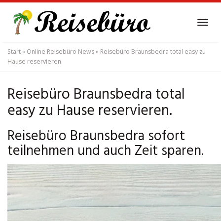
Skip
to
Tog
main
navi
content
Start
»
Online Reisebüro News
»
Reisebüro Braunsbedra total easy zu
Hause reservieren.
Reisebüro Braunsbedra total
easy zu Hause reservieren.
Reisebüro Braunsbedra sofort
teilnehmen und auch Zeit sparen.