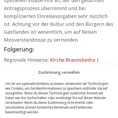
speziellen Visaservice an, der den gesamten
Antragsprozess übernimmt und bei
komplizierten Einreisevorgaben sehr nützlich
ist. Achtung vor der Kultur und den Bürgern des
Gastlandes ist wesentlich, um auf Reisen
Missverständnisse zu vermeiden.
Folgerung:
Regionale Hinweise:
Kirche Braunsbedra
|
Autovermietung Braunsbedra
|
Zustimmung verwalten
Sicherheitsdienst Braunsbedra
|
Hauskauf
Braunsbedra
|
Hundeschule Braunsbedra
|
Um dir ein optimales Erlebnis zu bieten, verwenden wir Technologien
wie Cookies, um Geräteinformationen zu speichern und/oder darauf
Schamane Braunsbedra
zuzugreifen. Wenn du diesen Technologien zustimmst, können wir
Daten wie das Surfverhalten oder eindeutige IDs auf dieser Website
verarbeiten. Wenn du deine Zustimmung nicht erteilst oder
Contents
[
show
]
zurückziehst, können bestimmte Merkmale und Funktionen
beeinträchtigt werden.