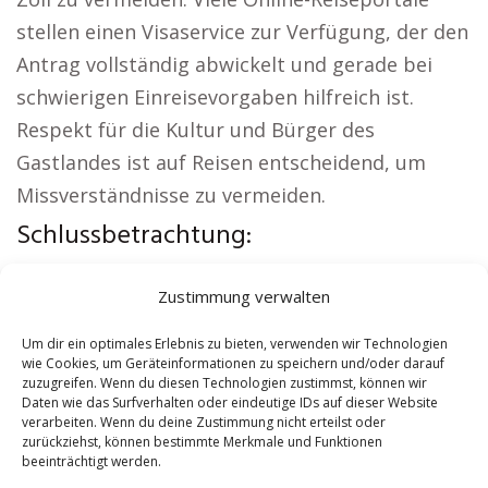
stellen einen Visaservice zur Verfügung, der den
Antrag vollständig abwickelt und gerade bei
schwierigen Einreisevorgaben hilfreich ist.
Respekt für die Kultur und Bürger des
Gastlandes ist auf Reisen entscheidend, um
Missverständnisse zu vermeiden.
Schlussbetrachtung:
Aus der Region:
Versicherung Böhlen
|
Zustimmung verwalten
Wohnung mieten Böhlen
|
Kirche Böhlen
|
Reisebüro Böhlen
|
Versicherung Böhlen
|
Um dir ein optimales Erlebnis zu bieten, verwenden wir Technologien
wie Cookies, um Geräteinformationen zu speichern und/oder darauf
Hauskauf Böhlen
zuzugreifen. Wenn du diesen Technologien zustimmst, können wir
Daten wie das Surfverhalten oder eindeutige IDs auf dieser Website
verarbeiten. Wenn du deine Zustimmung nicht erteilst oder
Contents
[
show
]
zurückziehst, können bestimmte Merkmale und Funktionen
beeinträchtigt werden.