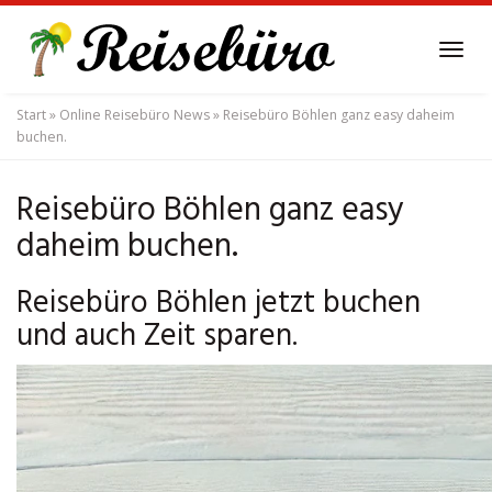
Skip
to
Tog
main
navi
content
Start
»
Online Reisebüro News
»
Reisebüro Böhlen ganz easy daheim
buchen.
Reisebüro Böhlen ganz easy
daheim buchen.
Reisebüro Böhlen jetzt buchen
und auch Zeit sparen.