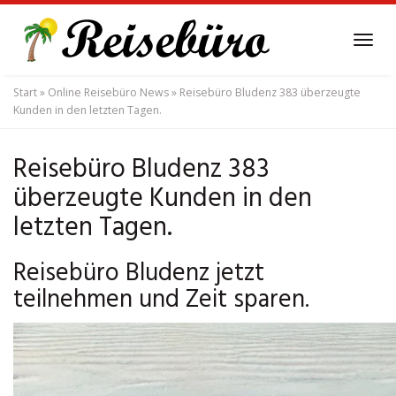
Skip
to
Tog
main
navi
content
Start
»
Online Reisebüro News
»
Reisebüro Bludenz 383 überzeugte
Kunden in den letzten Tagen.
Reisebüro Bludenz 383
überzeugte Kunden in den
letzten Tagen.
Reisebüro Bludenz jetzt
teilnehmen und Zeit sparen.