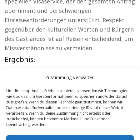
speziellen Visaservice, der den gesamten Antrag
übernimmt und bei schwierigen
Einreiseanforderungen unterstützt. Respekt
gegenüber den kulturellen Werten und Bürgern
des Gastlandes ist auf Reisen entscheidend, um
Missverständnisse zu vermeiden.
Ergebnis:
Örtliche Themen:
Kirche Besigheim
|
Zustimmung verwalten
Autovermietung Besigheim
|
Sicherheitsdienst
Besigheim
|
Hauskauf Besigheim
|
Hundeschule
Um dir ein optimales Erlebnis zu bieten, verwenden wir Technologien
wie Cookies, um Geräteinformationen zu speichern und/oder darauf
Besigheim
|
Schamane Besigheim
zuzugreifen. Wenn du diesen Technologien zustimmst, können wir
Daten wie das Surfverhalten oder eindeutige IDs auf dieser Website
verarbeiten. Wenn du deine Zustimmung nicht erteilst oder
Contents
[
show
]
zurückziehst, können bestimmte Merkmale und Funktionen
beeinträchtigt werden.
No tags for this post.