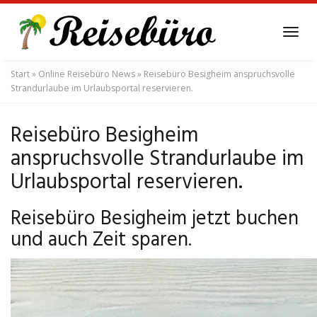
Skip
to
Tog
main
navi
content
Start
»
Online Reisebüro News
»
Reisebüro Besigheim anspruchsvolle
Strandurlaube im Urlaubsportal reservieren.
Reisebüro Besigheim
anspruchsvolle Strandurlaube im
Urlaubsportal reservieren.
Reisebüro Besigheim jetzt buchen
und auch Zeit sparen.