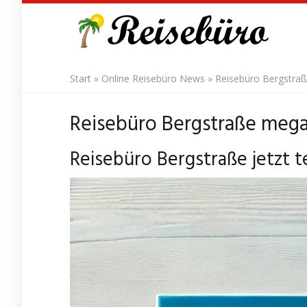
Skip
to
main
content
Start
»
Online Reisebüro News
»
Reisebüro Bergstra
Reisebüro Bergstraße mega
Reisebüro Bergstraße jetzt 