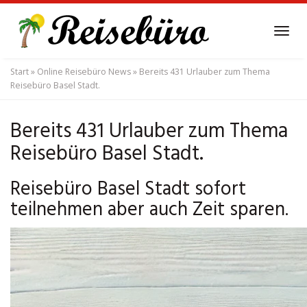
Skip
to
Tog
main
navi
content
Start
»
Online Reisebüro News
»
Bereits 431 Urlauber zum Thema
Reisebüro Basel Stadt.
Bereits 431 Urlauber zum Thema
Reisebüro Basel Stadt.
Reisebüro Basel Stadt sofort
teilnehmen aber auch Zeit sparen.