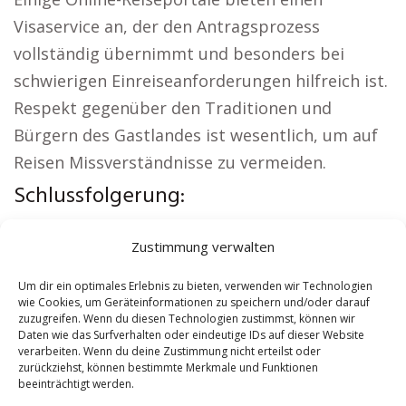
Visaservice an, der den Antragsprozess
vollständig übernimmt und besonders bei
schwierigen Einreiseanforderungen hilfreich ist.
Respekt gegenüber den Traditionen und
Bürgern des Gastlandes ist wesentlich, um auf
Reisen Missverständnisse zu vermeiden.
Schlussfolgerung:
Örtliche Themen:
Versicherung Basel Stadt
|
Zustimmung verwalten
Wohnung mieten Basel Stadt
|
Kirche Basel
Stadt
|
Reisebüro Basel Stadt
|
Versicherung
Um dir ein optimales Erlebnis zu bieten, verwenden wir Technologien
wie Cookies, um Geräteinformationen zu speichern und/oder darauf
Basel Stadt
|
Hauskauf Basel Stadt
zuzugreifen. Wenn du diesen Technologien zustimmst, können wir
Daten wie das Surfverhalten oder eindeutige IDs auf dieser Website
verarbeiten. Wenn du deine Zustimmung nicht erteilst oder
Contents
[
show
]
zurückziehst, können bestimmte Merkmale und Funktionen
beeinträchtigt werden.