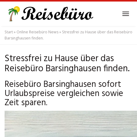
Skip
to
Tog
main
navi
content
Start
»
Online Reisebüro News
»
Stressfrei zu Hause über das Reisebüro
Barsinghausen finden.
Stressfrei zu Hause über das
Reisebüro Barsinghausen finden.
Reisebüro Barsinghausen sofort
Urlaubspreise vergleichen sowie
Zeit sparen.