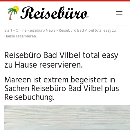
Skip
to
Tog
main
navi
content
Start
»
Online Reisebüro News
»
Reisebüro Bad Vilbel total easy zu
Hause reservieren.
Reisebüro Bad Vilbel total easy
zu Hause reservieren.
Mareen ist extrem begeistert in
Sachen Reisebüro Bad Vilbel plus
Reisebuchung.