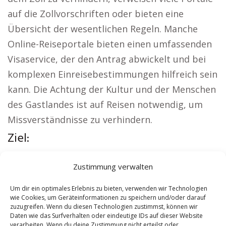
auf die Zollvorschriften oder bieten eine
Übersicht der wesentlichen Regeln. Manche
Online-Reiseportale bieten einen umfassenden
Visaservice, der den Antrag abwickelt und bei
komplexen Einreisebestimmungen hilfreich sein
kann. Die Achtung der Kultur und der Menschen
des Gastlandes ist auf Reisen notwendig, um
Missverständnisse zu verhindern.
Ziel:
Regionale Hinweise:
Autovermietung Bad Vilbel
Zustimmung verwalten
|
Sicherheitsdienst Bad Vilbel
|
Versicherung
Bad Vilbel
|
Hundeschule Bad Vilbel
|
Schamane
Um dir ein optimales Erlebnis zu bieten, verwenden wir Technologien
wie Cookies, um Geräteinformationen zu speichern und/oder darauf
Bad Vilbel
|
Reisebüro Bad Vilbel
zuzugreifen. Wenn du diesen Technologien zustimmst, können wir
Daten wie das Surfverhalten oder eindeutige IDs auf dieser Website
verarbeiten. Wenn du deine Zustimmung nicht erteilst oder