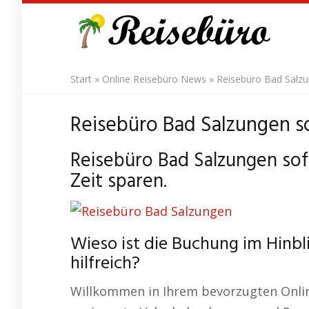
Skip
to
main
content
Start
»
Online Reisebüro News
»
Reisebüro Bad Salzu
Reisebüro Bad Salzungen so
Reisebüro Bad Salzungen sof
Zeit sparen.
Wieso ist die Buchung im Hinbl
hilfreich?
Willkommen in Ihrem bevorzugten Onlin