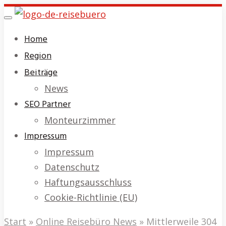
Skip
Toggle
to
navigation
Home
main
Region
content
Beiträge
News
SEO Partner
Monteurzimmer
Impressum
Impressum
Datenschutz
Haftungsausschluss
Cookie-Richtlinie (EU)
Start
»
Online Reisebüro News
»
Mittlerweile 304