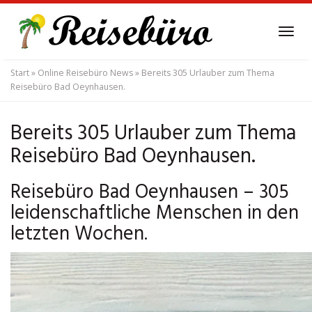
Skip
to
Tog
main
navi
content
Start
»
Online Reisebüro News
»
Bereits 305 Urlauber zum Thema
Reisebüro Bad Oeynhausen.
Bereits 305 Urlauber zum Thema
Reisebüro Bad Oeynhausen.
Reisebüro Bad Oeynhausen – 305
leidenschaftliche Menschen in den
letzten Wochen.