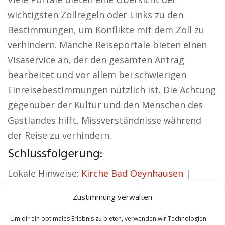
wichtigsten Zollregeln oder Links zu den
Bestimmungen, um Konflikte mit dem Zoll zu
verhindern. Manche Reiseportale bieten einen
Visaservice an, der den gesamten Antrag
bearbeitet und vor allem bei schwierigen
Einreisebestimmungen nützlich ist. Die Achtung
gegenüber der Kultur und den Menschen des
Gastlandes hilft, Missverständnisse während
der Reise zu verhindern.
Schlussfolgerung:
Lokale Hinweise:
Kirche Bad Oeynhausen
|
Autovermietung Bad Oeynhausen
|
Zustimmung verwalten
Sicherheitsdienst Bad Oeynhausen
|
Hauskauf
Bad Oeynhausen
|
Hundeschule Bad
Um dir ein optimales Erlebnis zu bieten, verwenden wir Technologien