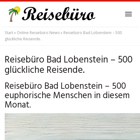
Skip
to
Tog
main
navi
content
Start
»
Online Reisebüro News
»
Reisebüro Bad Lobenstein – 500
glückliche Reisende.
Reisebüro Bad Lobenstein – 500
glückliche Reisende.
Reisebüro Bad Lobenstein – 500
euphorische Menschen in diesem
Monat.