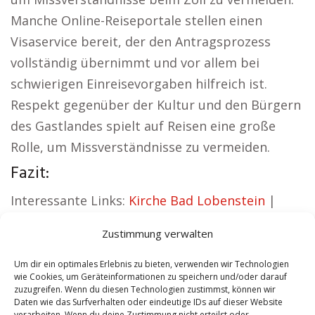
Manche Online-Reiseportale stellen einen
Visaservice bereit, der den Antragsprozess
vollständig übernimmt und vor allem bei
schwierigen Einreisevorgaben hilfreich ist.
Respekt gegenüber der Kultur und den Bürgern
des Gastlandes spielt auf Reisen eine große
Rolle, um Missverständnisse zu vermeiden.
Fazit:
Interessante Links:
Kirche Bad Lobenstein
|
Autovermietung Bad Lobenstein
|
Zustimmung verwalten
Sicherheitsdienst Bad Lobenstein
|
Hauskauf
Bad Lobenstein
|
Hundeschule Bad Lobenstein
Um dir ein optimales Erlebnis zu bieten, verwenden wir Technologien
wie Cookies, um Geräteinformationen zu speichern und/oder darauf
|
Schamane Bad Lobenstein
zuzugreifen. Wenn du diesen Technologien zustimmst, können wir
Daten wie das Surfverhalten oder eindeutige IDs auf dieser Website
verarbeiten. Wenn du deine Zustimmung nicht erteilst oder