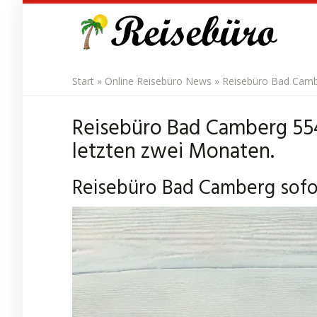
Skip
to
main
content
Start
»
Online Reisebüro News
»
Reisebüro Bad Cambe
Reisebüro Bad Camberg 55
letzten zwei Monaten.
Reisebüro Bad Camberg sofor