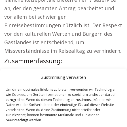
an, der den gesamten Antrag bearbeitet und
vor allem bei schwierigen
Einreisebestimmungen nützlich ist. Der Respekt
vor den kulturellen Werten und Bürgern des
Gastlandes ist entscheidend, um
Missverständnisse im Reisealltag zu verhindern.
Zusammenfassung:
Regionale Hinweise:
Autovermietung Arth
|
Zustimmung verwalten
Sicherheitsdienst Arth
|
Versicherung Arth
|
Hundeschule Arth
|
Schamane Arth
|
Reisebüro
Um dir ein optimales Erlebnis zu bieten, verwenden wir Technologien
wie Cookies, um Geräteinformationen zu speichern und/oder darauf
Arth
zuzugreifen. Wenn du diesen Technologien zustimmst, können wir
Daten wie das Surfverhalten oder eindeutige IDs auf dieser Website
verarbeiten. Wenn du deine Zustimmung nicht erteilst oder
Contents
[
show
]
zurückziehst, können bestimmte Merkmale und Funktionen
beeinträchtigt werden.