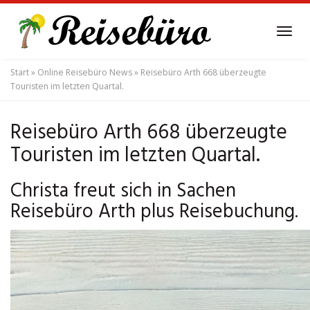
Skip
to
Tog
main
navi
content
Start
»
Online Reisebüro News
»
Reisebüro Arth 668 überzeugte
Touristen im letzten Quartal.
Reisebüro Arth 668 überzeugte
Touristen im letzten Quartal.
Christa freut sich in Sachen
Reisebüro Arth plus Reisebuchung.