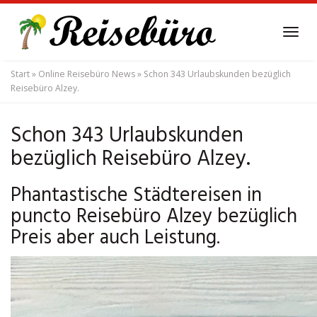
Skip
to
Tog
main
navi
content
Start
»
Online Reisebüro News
»
Schon 343 Urlaubskunden bezüglich
Reisebüro Alzey.
Schon 343 Urlaubskunden
bezüglich Reisebüro Alzey.
Phantastische Städtereisen in
puncto Reisebüro Alzey bezüglich
Preis aber auch Leistung.