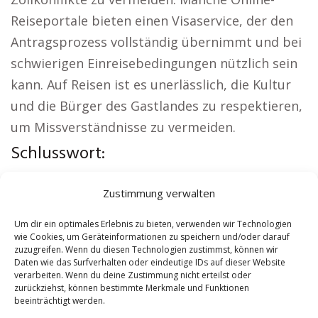
Reiseportale bieten einen Visaservice, der den
Antragsprozess vollständig übernimmt und bei
schwierigen Einreisebedingungen nützlich sein
kann. Auf Reisen ist es unerlässlich, die Kultur
und die Bürger des Gastlandes zu respektieren,
um Missverständnisse zu vermeiden.
Schlusswort:
Örtliche Themen:
Versicherung Alzey
|
Zustimmung verwalten
Wohnung mieten Alzey
|
Kirche Alzey
|
Reisebüro Alzey
|
Versicherung Alzey
|
Um dir ein optimales Erlebnis zu bieten, verwenden wir Technologien
wie Cookies, um Geräteinformationen zu speichern und/oder darauf
Hauskauf Alzey
zuzugreifen. Wenn du diesen Technologien zustimmst, können wir
Daten wie das Surfverhalten oder eindeutige IDs auf dieser Website
verarbeiten. Wenn du deine Zustimmung nicht erteilst oder
Contents
[
show
]
zurückziehst, können bestimmte Merkmale und Funktionen
beeinträchtigt werden.