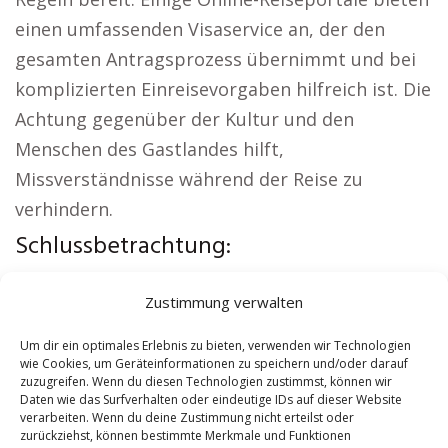
einen umfassenden Visaservice an, der den
gesamten Antragsprozess übernimmt und bei
komplizierten Einreisevorgaben hilfreich ist. Die
Achtung gegenüber der Kultur und den
Menschen des Gastlandes hilft,
Missverständnisse während der Reise zu
verhindern.
Schlussbetrachtung:
Interessante Links:
Wohnung mieten Alsdorf
|
Zustimmung verwalten
Kirche Alsdorf
|
Autovermietung Alsdorf
|
Versicherung Alsdorf
|
Hauskauf Alsdorf
|
Um dir ein optimales Erlebnis zu bieten, verwenden wir Technologien
wie Cookies, um Geräteinformationen zu speichern und/oder darauf
Hundeschule Alsdorf
zuzugreifen. Wenn du diesen Technologien zustimmst, können wir
Daten wie das Surfverhalten oder eindeutige IDs auf dieser Website
verarbeiten. Wenn du deine Zustimmung nicht erteilst oder
Contents
[
show
]
zurückziehst, können bestimmte Merkmale und Funktionen