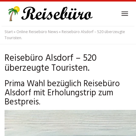
Skip
to
Tog
main
navi
content
Start
»
Online Reisebüro News
»
Reisebüro Alsdorf – 520 überzeugte
Touristen.
Reisebüro Alsdorf – 520
überzeugte Touristen.
Prima Wahl bezüglich Reisebüro
Alsdorf mit Erholungstrip zum
Bestpreis.