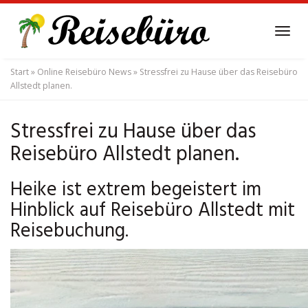
Skip
to
Tog
main
navi
content
Start
»
Online Reisebüro News
»
Stressfrei zu Hause über das Reisebüro
Allstedt planen.
Stressfrei zu Hause über das
Reisebüro Allstedt planen.
Heike ist extrem begeistert im
Hinblick auf Reisebüro Allstedt mit
Reisebuchung.