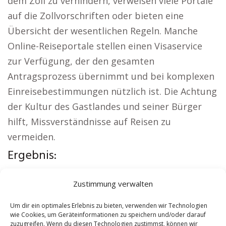
dem Zoll zu verhindern, verweisen viele Portale
auf die Zollvorschriften oder bieten eine
Übersicht der wesentlichen Regeln. Manche
Online-Reiseportale stellen einen Visaservice
zur Verfügung, der den gesamten
Antragsprozess übernimmt und bei komplexen
Einreisebestimmungen nützlich ist. Die Achtung
der Kultur des Gastlandes und seiner Bürger
hilft, Missverständnisse auf Reisen zu
vermeiden.
Ergebnis:
Weitere lokale Themen:
Autovermietung
Zustimmung verwalten
Allstedt
|
Sicherheitsdienst Allstedt
|
Versicherung Allstedt
|
Hundeschule Allstedt
|
Um dir ein optimales Erlebnis zu bieten, verwenden wir Technologien
wie Cookies, um Geräteinformationen zu speichern und/oder darauf
Schamane Allstedt
|
Reisebüro Allstedt
zuzugreifen. Wenn du diesen Technologien zustimmst, können wir