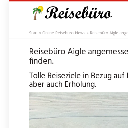
Skip
to
main
content
Start
»
Online Reisebüro News
»
Reisebüro Aigle ange
Reisebüro Aigle angemessen
finden.
Tolle Reiseziele in Bezug auf
aber auch Erholung.