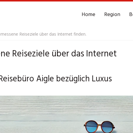
Home
Region
B
messene Reiseziele über das Internet finden.
e Reiseziele über das Internet
 Reisebüro Aigle bezüglich Luxus